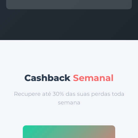
Cashback
Semanal
Recupere até 30% das suas perdas toda
semana