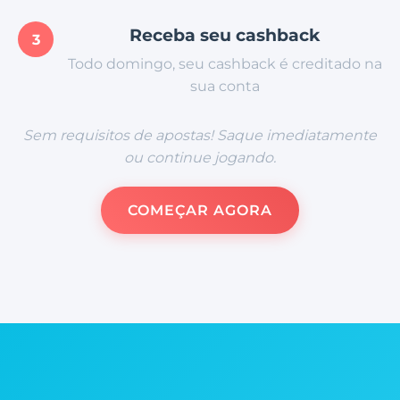
Receba seu cashback
3
Todo domingo, seu cashback é creditado na
sua conta
Sem requisitos de apostas! Saque imediatamente
ou continue jogando.
COMEÇAR AGORA