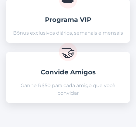
Programa VIP
Bônus exclusivos diários, semanais e mensais
🤝
Convide Amigos
Ganhe R$50 para cada amigo que você
convidar